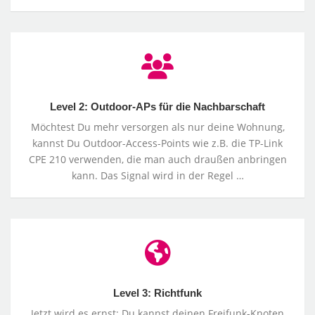
Level
2:
Outdoor-
APs
Level 2: Outdoor-APs für die Nachbarschaft
für
die
Möchtest Du mehr versorgen als nur deine Wohnung,
Nachbarschaft
kannst Du Outdoor-Access-Points wie z.B. die TP-Link
CPE 210 verwenden, die man auch draußen anbringen
kann. Das Signal wird in der Regel …
Level
3:
Richtfunk
Level 3: Richtfunk
Jetzt wird es ernst: Du kannst deinen Freifunk-Knoten